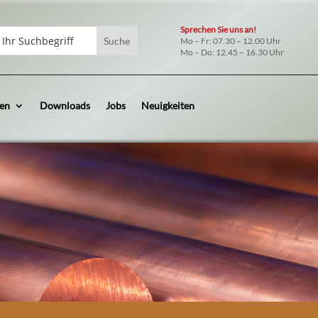
Sprechen Sie uns an!
hen
rch
Mo – Fr: 07.30 – 12.00 Uhr
h:
.
Mo – Do: 12.45 – 16.30 Uhr
en
Downloads
Jobs
Neuigkeiten