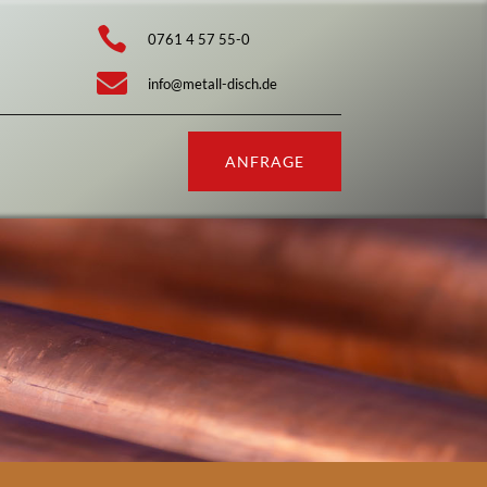

0761 4 57 55-0

info@metall-disch.de
ANFRAGE