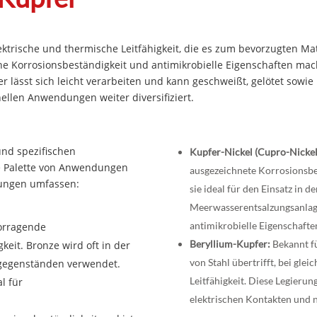
ektrische und thermische Leitfähigkeit, die es zum bevorzugten Ma
e Korrosionsbeständigkeit und antimikrobielle Eigenschaften ma
lässt sich leicht verarbeiten und kann geschweißt, gelötet sowie 
ellen Anwendungen weiter diversifiziert.
 und spezifischen
Kupfer-Nickel (Cupro-Nickel
ite Palette von Anwendungen
ausgezeichnete Korrosionsbe
rungen umfassen:
sie ideal für den Einsatz in de
Meerwasserentsalzungsanlage
antimikrobielle Eigenschafte
vorragende
Beryllium-Kupfer:
Bekannt fü
keit. Bronze wird oft in der
von Stahl übertrifft, bei gle
tgegenständen verwendet.
Leitfähigkeit. Diese Legierun
l für
elektrischen Kontakten und 