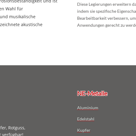
rosionsbeständigkeit und ist
Diese Legierungen erweitern 
ten Wahl für
indem sie spezifische Eigenscha
 und musikalische
Bearbeitbarkeit verbessern, u
zeichnete akustische
Anwendungen gerecht zu werd
NE-Metalle
Aluminium
Edelstahl
er, Rotguss,
Kupfer
t verfügbar!