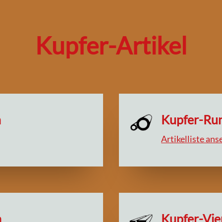
Kupfer-Artikel
n
Kupfer-Ru
Artikelliste an
n
Kupfer-Vie