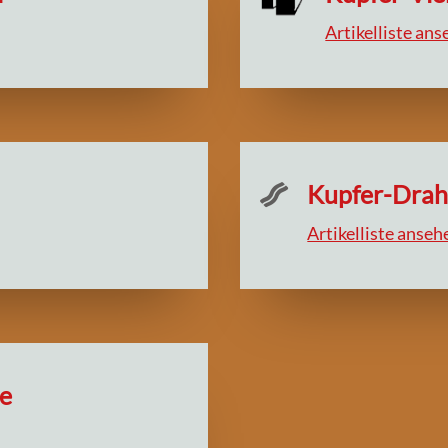
Artikelliste an
Kupfer-Draht

Artikelliste anseh
e