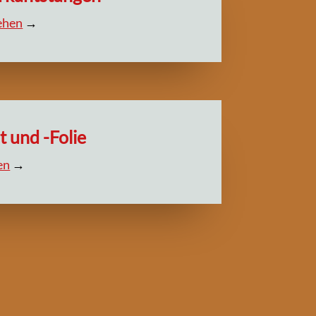
sehen
→
 und -Folie
en
→