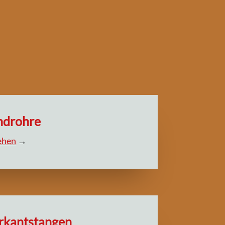
ndrohre
sehen
→
rkantstangen