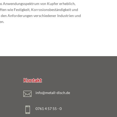
das Anwendungsspektrum von Kupfer erheblich,
ften wie Festigkeit, Korrosionsbeständigkeit und
m den Anforderungen verschiedener Industrien und
en.
Kontakt

info@metall-disch.de

0761 4 57 55 - 0